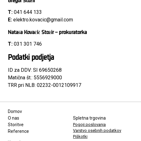
Gregor Stožir
T:
041 644 133
E:
elektro.kovacic@gmail.com
Nataša Kovačič Stožir – prokuratorka
T:
031 301 746
Podatki podjetja
ID za DDV: SI 69650268
Matična št.: 5556929000
TRR pri NLB: 02232-0012109917
Domov
Kontakt
O nas
Spletna trgovina
Storitve
Pogoji poslovanja
Varstvo osebnih podatkov
Reference
Piškotki