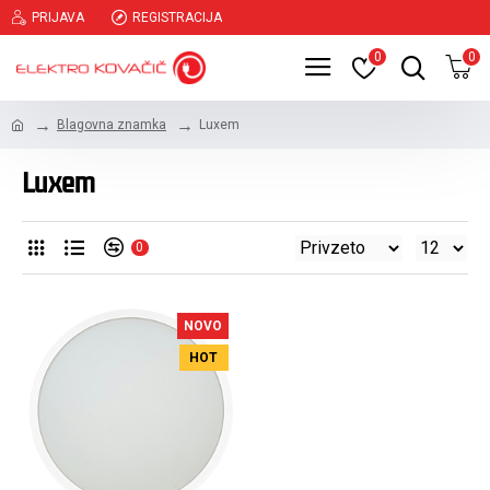
PRIJAVA
REGISTRACIJA
0
0
Blagovna znamka
Luxem
Luxem
0
NOVO
HOT