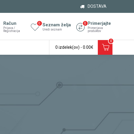
DOSTAVA
Račun
Primerjajte
0
0
Seznam želja
Prijava /
Primerjava
Uredi seznam
Registracija
produktov
0
0 izdelek(ov) - 0.00€