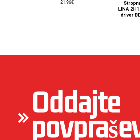
21.96€
Stropn
LINA 2H1
driver B
Oddajte
povpraše