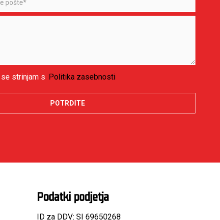
 se strinjam s
Politika zasebnosti
POTRDITE
Podatki podjetja
ID za DDV: SI 69650268