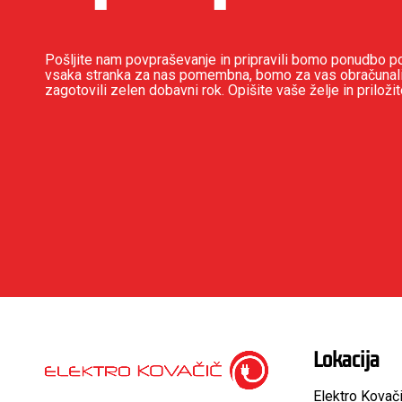
Pošljite nam povpraševanje in pripravili bomo ponudbo po
vsaka stranka za nas pomembna, bomo za vas obračunal
zagotovili zelen dobavni rok. Opišite vaše želje in priloži
Lokacija
Elektro Kovači