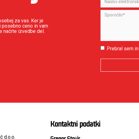
sebej za vas. Ker je
i posebno ceno in vam
te načrte izvedbe del.
Prebral sem in
Kontaktni podatki
č d.o.o.