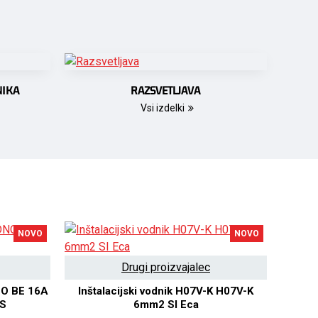
NIKA
RAZSVETLJAVA
Vsi izdelki
NOVO
NOVO
Drugi proizvajalec
NO BE 16A
Inštalacijski vodnik H07V-K H07V-K
Inštal
SS
6mm2 SI Eca