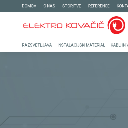
ELEKTRO
DOMOV
O NAS
STORITVE
REFERENCE
KONT
KOVAČIČ,
d.o.o.
RAZSVETLJAVA
INSTALACIJSKI MATERIAL
KABLI IN 