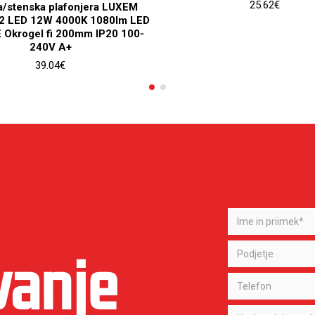
25.62€
a/stenska plafonjera LUXEM
2 LED 12W 4000K 1080lm LED
E Okrogel fi 200mm IP20 100-
240V A+
39.04€
vanje